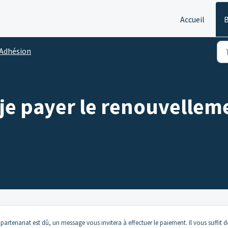
Accueil
B
Adhésion
e payer le renouvellem
partenariat est dû, un message vous invitera à effectuer le paiement. Il vous suffit d