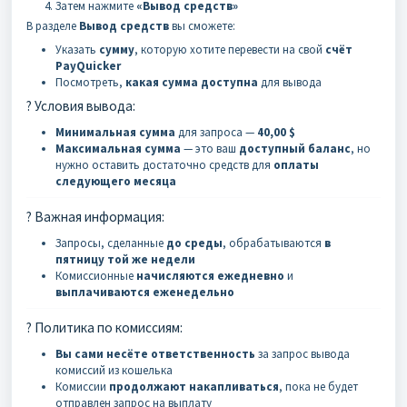
Затем нажмите
«Вывод средств»
В разделе
Вывод средств
вы сможете:
Указать
сумму
, которую хотите перевести на свой
счёт
PayQuicker
Посмотреть,
какая сумма доступна
для вывода
? Условия вывода:
Минимальная сумма
для запроса —
40,00 $
Максимальная сумма
— это ваш
доступный баланс
, но
нужно оставить достаточно средств для
оплаты
следующего месяца
? Важная информация:
Запросы, сделанные
до среды
, обрабатываются
в
пятницу той же недели
Комиссионные
начисляются ежедневно
и
выплачиваются еженедельно
? Политика по комиссиям:
Вы сами несёте ответственность
за запрос вывода
комиссий из кошелька
Комиссии
продолжают накапливаться
, пока не будет
отправлен запрос на выплату