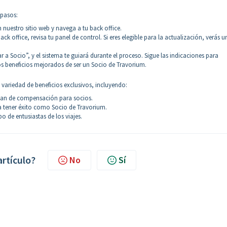
 pasos:
n nuestro sitio web y navega a tu back office.
k office, revisa tu panel de control. Si eres elegible para la actualización, verás u
ar a Socio”, y el sistema te guiará durante el proceso. Sigue las indicaciones para
los beneficios mejorados de ser un Socio de Travorium.
 variedad de beneficios exclusivos, incluyendo:
plan de compensación para socios.
a tener éxito como Socio de Travorium.
o de entusiastas de los viajes.
artículo?
No
Sí