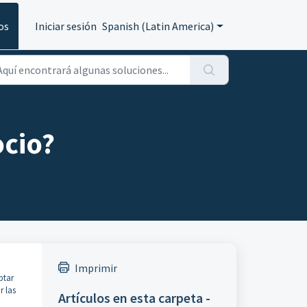
os
Iniciar sesión
Spanish (Latin America)
ocio?
Imprimir
ptar
r las
Artículos en esta carpeta -