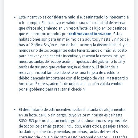
Este incentivo se considerará nulo si el destinatario lo intercambia
o lo compra. El incentivo es válido para una solicitud de reserva
que ofrece alojamiento en un resort/hotel de lujo en los destinos
que elija proporcionados por
redimevacations.com
. Estas
habitaciones son para un máximo de 2 adultos y hasta 2 niños de
hasta 12 años. Según el tipo de habitación y la disponibilidad. y al
menos uno de los ocupantes debe tener 21 años o más. Su costo
para activar y canjear este incentivo y reservar la reserva incluye
nuestras tarifas de recuperación, impuestos del gobierno local y
tarifas de turismo que varían según el destino. El titular de la
reserva principal también debe tener una tarjeta de crédito o
débito bancaria importante con el logotipo de Visa, Mastercard o
American Express, además de una identificación válida emitida
por el gobierno para realizar el check-in.
El destinatario de este incentivo recibirá la tarifa de alojamiento
en un hotel de lujo sin cargo, cuyo valor minorista es de hasta
$350 USD por noche; sin embargo, el destinatario es responsable
de todos los demás gastos, incluidos, entre otros, pasajes aéreos,
traslados, alimentos y bebidas, propinas, tarifas del resort si
corresponde y cualquier otro gasto personal o varios. (Las tarifas